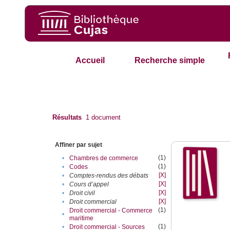
Accueil
Recherche simple
Résultats
1
document
Affiner par sujet
(1)
•
Chambres de commerce
(1)
•
Codes
[X]
•
Comptes-rendus des débats
[X]
•
Cours d’appel
[X]
•
Droit civil
[X]
•
Droit commercial
(1)
Droit commercial - Commerce
•
maritime
(1)
•
Droit commercial - Sources