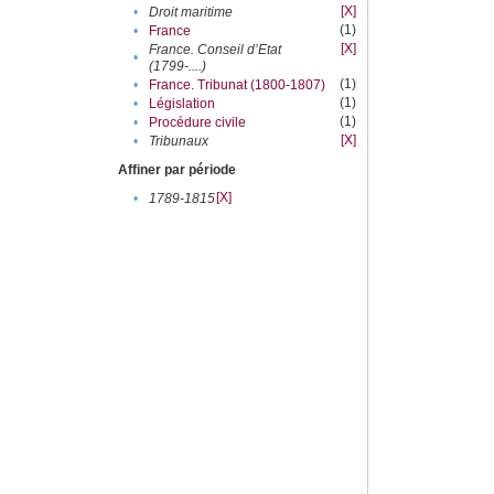
[X]
•
Droit maritime
(1)
•
France
[X]
France. Conseil d’Etat
•
(1799-....)
(1)
•
France. Tribunat (1800-1807)
(1)
•
Législation
(1)
•
Procédure civile
[X]
•
Tribunaux
Affiner par période
[X]
•
1789-1815