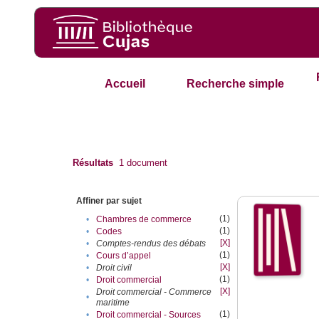
Accueil
Recherche simple
Résultats
1
document
Affiner par sujet
(1)
•
Chambres de commerce
(1)
•
Codes
[X]
•
Comptes-rendus des débats
(1)
•
Cours d’appel
[X]
•
Droit civil
(1)
•
Droit commercial
[X]
Droit commercial - Commerce
•
maritime
(1)
•
Droit commercial - Sources