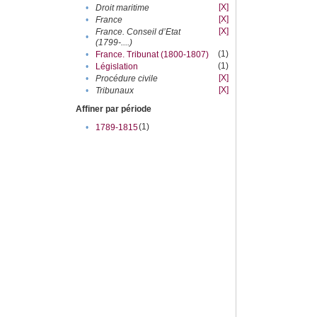
[X]
•
Droit maritime
[X]
•
France
[X]
France. Conseil d’Etat
•
(1799-....)
(1)
•
France. Tribunat (1800-1807)
(1)
•
Législation
[X]
•
Procédure civile
[X]
•
Tribunaux
Affiner par période
(1)
•
1789-1815