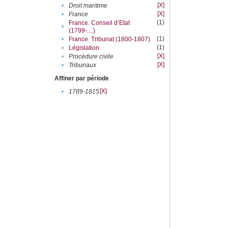
[X]
•
Droit maritime
[X]
•
France
(1)
France. Conseil d’Etat
•
(1799-....)
(1)
•
France. Tribunat (1800-1807)
(1)
•
Législation
[X]
•
Procédure civile
[X]
•
Tribunaux
Affiner par période
[X]
•
1789-1815