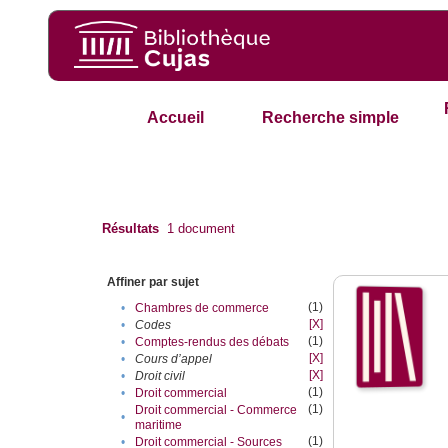
Accueil
Recherche simple
Résultats
1
document
Affiner par sujet
(1)
•
Chambres de commerce
[X]
•
Codes
(1)
•
Comptes-rendus des débats
[X]
•
Cours d’appel
[X]
•
Droit civil
(1)
•
Droit commercial
(1)
Droit commercial - Commerce
•
maritime
(1)
•
Droit commercial - Sources