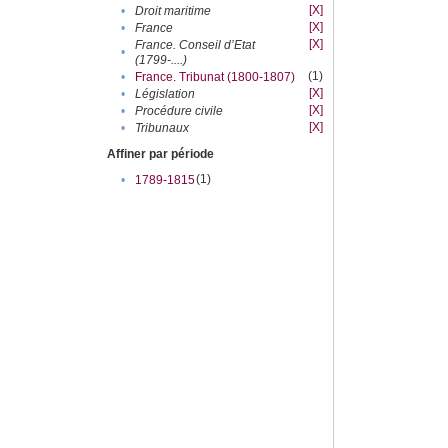
[X]
•
Droit maritime
[X]
•
France
[X]
France. Conseil d’Etat
•
(1799-....)
(1)
•
France. Tribunat (1800-1807)
[X]
•
Législation
[X]
•
Procédure civile
[X]
•
Tribunaux
Affiner par période
(1)
•
1789-1815