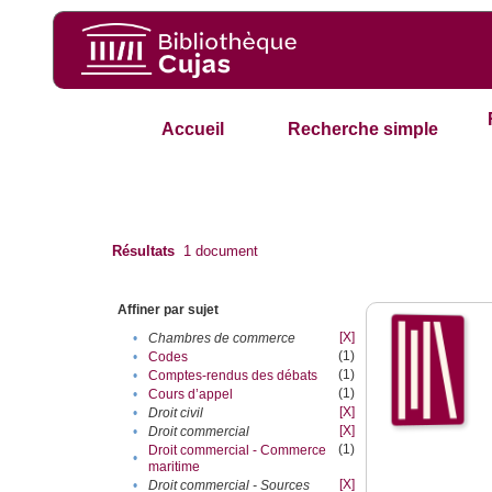
Accueil
Recherche simple
Résultats
1
document
Affiner par sujet
[X]
•
Chambres de commerce
(1)
•
Codes
(1)
•
Comptes-rendus des débats
(1)
•
Cours d’appel
[X]
•
Droit civil
[X]
•
Droit commercial
(1)
Droit commercial - Commerce
•
maritime
[X]
•
Droit commercial - Sources