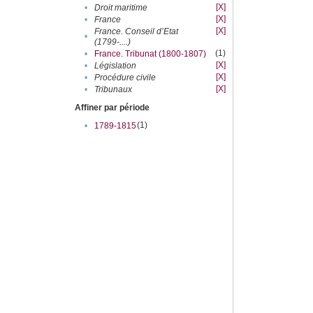
[X]
•
Droit maritime
[X]
•
France
[X]
France. Conseil d’Etat
•
(1799-....)
(1)
•
France. Tribunat (1800-1807)
[X]
•
Législation
[X]
•
Procédure civile
[X]
•
Tribunaux
Affiner par période
(1)
•
1789-1815