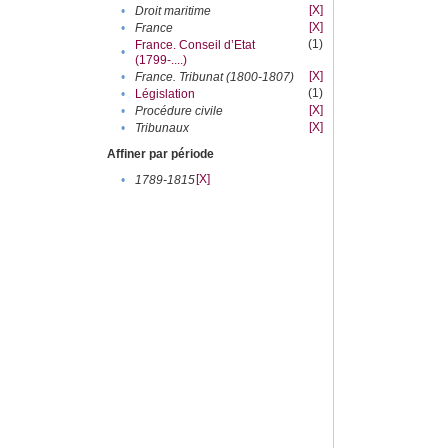
[X]
•
Droit maritime
[X]
•
France
(1)
France. Conseil d’Etat
•
(1799-....)
[X]
•
France. Tribunat (1800-1807)
(1)
•
Législation
[X]
•
Procédure civile
[X]
•
Tribunaux
Affiner par période
[X]
•
1789-1815