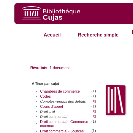
Accueil
Recherche simple
Résultats
1
document
Affiner par sujet
(1)
•
Chambres de commerce
(1)
•
Codes
[X]
•
Comptes-rendus des débats
(1)
•
Cours d’appel
[X]
•
Droit civil
[X]
•
Droit commercial
(1)
Droit commercial - Commerce
•
maritime
(1)
•
Droit commercial - Sources