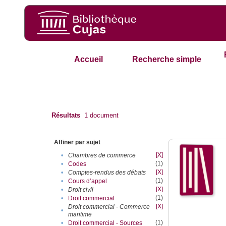
Accueil
Recherche simple
Résultats
1
document
Affiner par sujet
[X]
•
Chambres de commerce
(1)
•
Codes
[X]
•
Comptes-rendus des débats
(1)
•
Cours d’appel
[X]
•
Droit civil
(1)
•
Droit commercial
[X]
Droit commercial - Commerce
•
maritime
(1)
•
Droit commercial - Sources