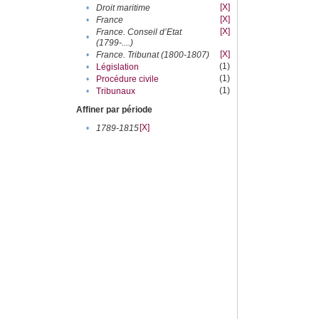
[X]
•
Droit maritime
[X]
•
France
[X]
France. Conseil d’Etat
•
(1799-....)
[X]
•
France. Tribunat (1800-1807)
(1)
•
Législation
(1)
•
Procédure civile
(1)
•
Tribunaux
Affiner par période
[X]
•
1789-1815