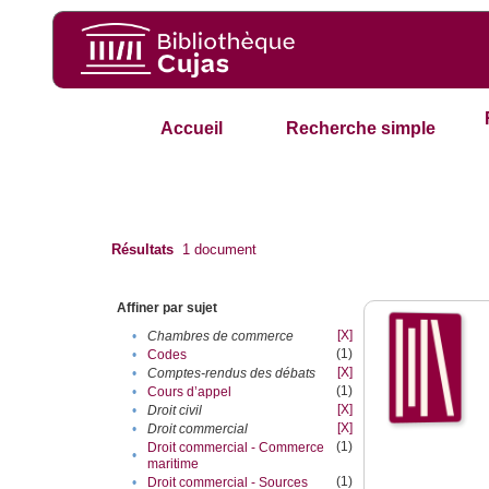
Accueil
Recherche simple
Résultats
1
document
Affiner par sujet
[X]
•
Chambres de commerce
(1)
•
Codes
[X]
•
Comptes-rendus des débats
(1)
•
Cours d’appel
[X]
•
Droit civil
[X]
•
Droit commercial
(1)
Droit commercial - Commerce
•
maritime
(1)
•
Droit commercial - Sources