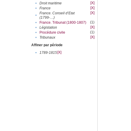
[X]
•
Droit maritime
[X]
•
France
[X]
France. Conseil d’Etat
•
(1799-....)
(1)
•
France. Tribunat (1800-1807)
[X]
•
Législation
(1)
•
Procédure civile
[X]
•
Tribunaux
Affiner par période
[X]
•
1789-1815