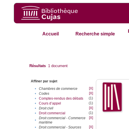
Accueil
Recherche simple
Résultats
1
document
Affiner par sujet
[X]
•
Chambres de commerce
[X]
•
Codes
(1)
•
Comptes-rendus des débats
(1)
•
Cours d’appel
[X]
•
Droit civil
(1)
•
Droit commercial
[X]
Droit commercial - Commerce
•
maritime
[X]
•
Droit commercial - Sources