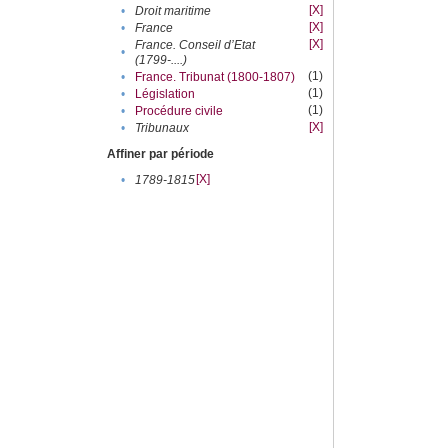
[X]
•
Droit maritime
[X]
•
France
[X]
France. Conseil d’Etat
•
(1799-....)
(1)
•
France. Tribunat (1800-1807)
(1)
•
Législation
(1)
•
Procédure civile
[X]
•
Tribunaux
Affiner par période
[X]
•
1789-1815