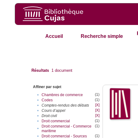
Accueil
Recherche simple
Résultats
1
document
Affiner par sujet
(1)
•
Chambres de commerce
(1)
•
Codes
[X]
•
Comptes-rendus des débats
[X]
•
Cours d’appel
[X]
•
Droit civil
(1)
•
Droit commercial
(1)
Droit commercial - Commerce
•
maritime
(1)
•
Droit commercial - Sources