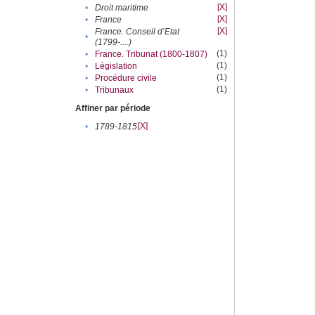
[X]
•
Droit maritime
[X]
•
France
[X]
France. Conseil d’Etat
•
(1799-....)
(1)
•
France. Tribunat (1800-1807)
(1)
•
Législation
(1)
•
Procédure civile
(1)
•
Tribunaux
Affiner par période
[X]
•
1789-1815