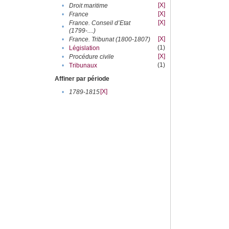
[X]
•
Droit maritime
[X]
•
France
[X]
France. Conseil d’Etat
•
(1799-....)
[X]
•
France. Tribunat (1800-1807)
(1)
•
Législation
[X]
•
Procédure civile
(1)
•
Tribunaux
Affiner par période
[X]
•
1789-1815