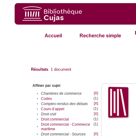
Accueil
Recherche simple
Résultats
1
document
Affiner par sujet
[X]
•
Chambres de commerce
(1)
•
Codes
[X]
•
Comptes-rendus des débats
(1)
•
Cours d’appel
[X]
•
Droit civil
(1)
•
Droit commercial
(1)
Droit commercial - Commerce
•
maritime
[X]
•
Droit commercial - Sources