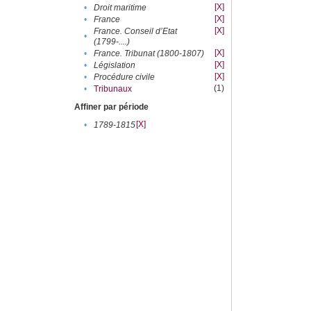
[X]
•
Droit maritime
[X]
•
France
[X]
France. Conseil d’Etat
•
(1799-....)
[X]
•
France. Tribunat (1800-1807)
[X]
•
Législation
[X]
•
Procédure civile
(1)
•
Tribunaux
Affiner par période
[X]
•
1789-1815