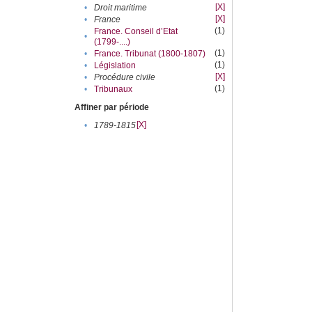
[X]
•
Droit maritime
[X]
•
France
(1)
France. Conseil d’Etat
•
(1799-....)
(1)
•
France. Tribunat (1800-1807)
(1)
•
Législation
[X]
•
Procédure civile
(1)
•
Tribunaux
Affiner par période
[X]
•
1789-1815