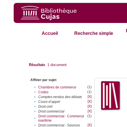
Accueil
Recherche simple
Résultats
1
document
Affiner par sujet
(1)
•
Chambres de commerce
(1)
•
Codes
[X]
•
Comptes-rendus des débats
[X]
•
Cours d’appel
[X]
•
Droit civil
[X]
•
Droit commercial
(1)
Droit commercial - Commerce
•
maritime
[X]
•
Droit commercial - Sources