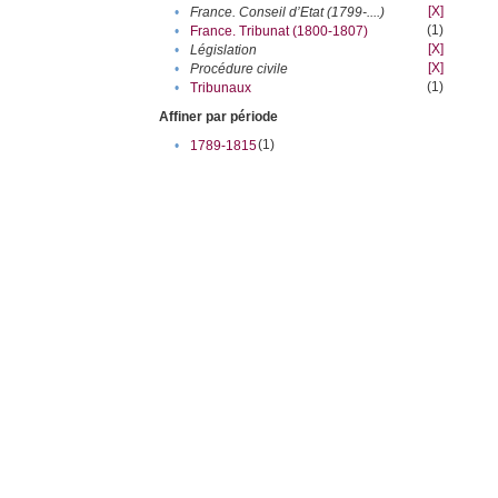
[X]
•
France. Conseil d’Etat (1799-....)
(1)
•
France. Tribunat (1800-1807)
[X]
•
Législation
[X]
•
Procédure civile
(1)
•
Tribunaux
Affiner par période
(1)
•
1789-1815