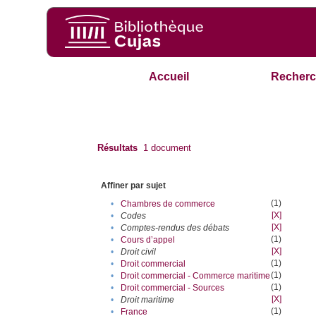
Accueil
Recherc
Résultats
1
document
Affiner par sujet
(1)
•
Chambres de commerce
[X]
•
Codes
[X]
•
Comptes-rendus des débats
(1)
•
Cours d’appel
[X]
•
Droit civil
(1)
•
Droit commercial
(1)
•
Droit commercial - Commerce maritime
(1)
•
Droit commercial - Sources
[X]
•
Droit maritime
(1)
•
France