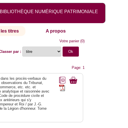
BIBLIOTHÈQUE NUMÉRIQUE PATRIMONIALE
les titres
A propos
Votre panier
(
0
)
Classer par :
Page: 1
dans les procès-verbaux du
s observations du Tribunat,
commerce, etc. etc. et
analytique et raisonnée avec
Code de procédure civile et
 antérieurs qui s'y
Empereur et Roi / par J.-G.
de la Légion d'honneur. Tome