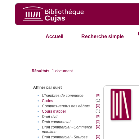
Accueil
Recherche simple
Résultats
1
document
Affiner par sujet
[X]
•
Chambres de commerce
(1)
•
Codes
[X]
•
Comptes-rendus des débats
(1)
•
Cours d’appel
[X]
•
Droit civil
[X]
•
Droit commercial
[X]
Droit commercial - Commerce
•
maritime
[X]
•
Droit commercial - Sources