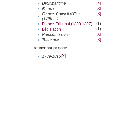
[X]
•
Droit maritime
[X]
•
France
[X]
France. Conseil d’Etat
•
(1799-....)
(1)
•
France. Tribunat (1800-1807)
(1)
•
Législation
[X]
•
Procédure civile
[X]
•
Tribunaux
Affiner par période
[X]
•
1789-1815