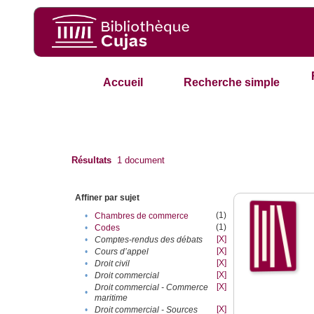
Accueil
Recherche simple
Résultats
1
document
Affiner par sujet
(1)
•
Chambres de commerce
(1)
•
Codes
[X]
•
Comptes-rendus des débats
[X]
•
Cours d’appel
[X]
•
Droit civil
[X]
•
Droit commercial
[X]
Droit commercial - Commerce
•
maritime
[X]
•
Droit commercial - Sources