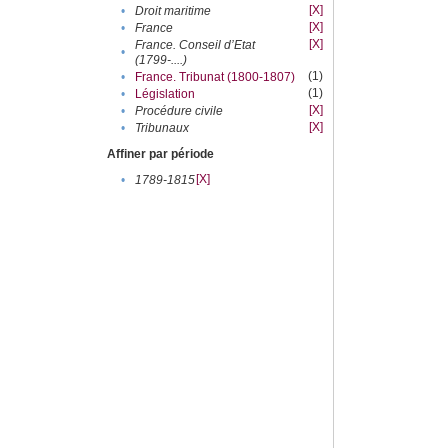
[X]
•
Droit maritime
[X]
•
France
[X]
France. Conseil d’Etat
•
(1799-....)
(1)
•
France. Tribunat (1800-1807)
(1)
•
Législation
[X]
•
Procédure civile
[X]
•
Tribunaux
Affiner par période
[X]
•
1789-1815