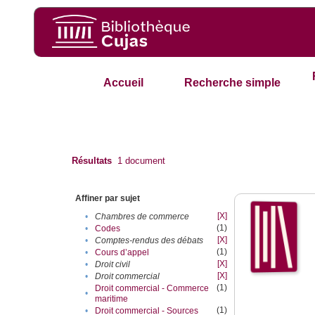
Accueil
Recherche simple
Résultats
1
document
Affiner par sujet
[X]
•
Chambres de commerce
(1)
•
Codes
[X]
•
Comptes-rendus des débats
(1)
•
Cours d’appel
[X]
•
Droit civil
[X]
•
Droit commercial
(1)
Droit commercial - Commerce
•
maritime
(1)
•
Droit commercial - Sources