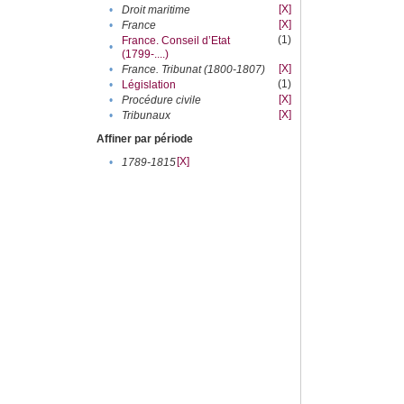
[X]
•
Droit maritime
[X]
•
France
(1)
France. Conseil d’Etat
•
(1799-....)
[X]
•
France. Tribunat (1800-1807)
(1)
•
Législation
[X]
•
Procédure civile
[X]
•
Tribunaux
Affiner par période
[X]
•
1789-1815