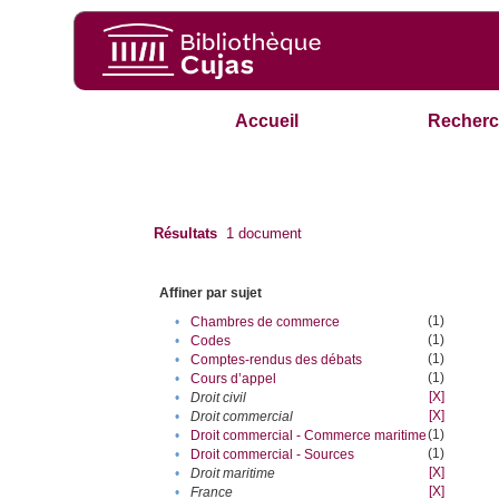
Accueil
Recherc
Résultats
1
document
Affiner par sujet
(1)
•
Chambres de commerce
(1)
•
Codes
(1)
•
Comptes-rendus des débats
(1)
•
Cours d’appel
[X]
•
Droit civil
[X]
•
Droit commercial
(1)
•
Droit commercial - Commerce maritime
(1)
•
Droit commercial - Sources
[X]
•
Droit maritime
[X]
•
France