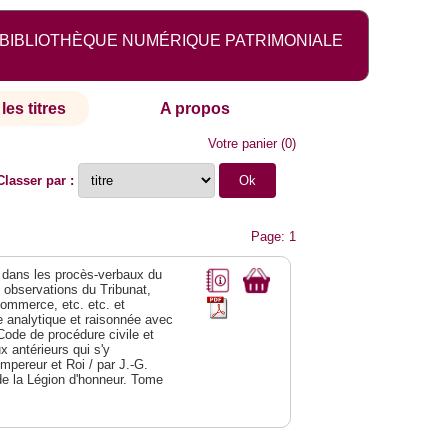
BIBLIOTHÈQUE NUMÉRIQUE PATRIMONIALE
les titres
A propos
Votre panier
(
0
)
Classer par :
Page: 1
dans les procès-verbaux du
s observations du Tribunat,
commerce, etc. etc. et
analytique et raisonnée avec
Code de procédure civile et
 antérieurs qui s'y
Empereur et Roi / par J.-G.
de la Légion d'honneur. Tome