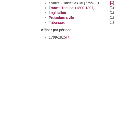
[X]
•
France. Conseil d’Etat (1799-....)
(1)
•
France. Tribunat (1800-1807)
(1)
•
Législation
(1)
•
Procédure civile
(1)
•
Tribunaux
Affiner par période
[X]
•
1789-1815