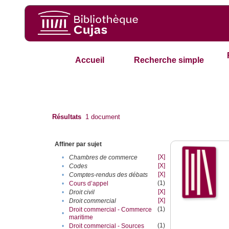
Accueil
Recherche simple
Résultats
1
document
Affiner par sujet
[X]
•
Chambres de commerce
[X]
•
Codes
[X]
•
Comptes-rendus des débats
(1)
•
Cours d’appel
[X]
•
Droit civil
[X]
•
Droit commercial
(1)
Droit commercial - Commerce
•
maritime
(1)
•
Droit commercial - Sources