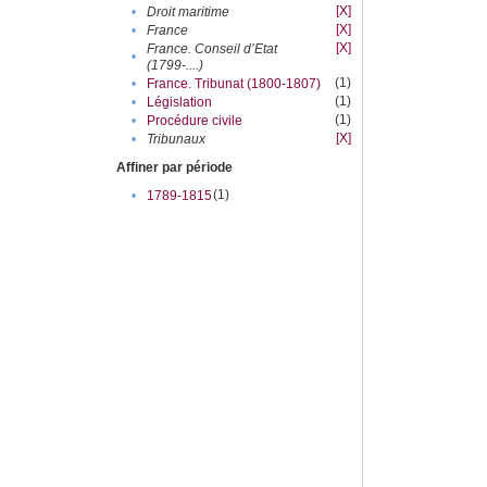
[X]
•
Droit maritime
[X]
•
France
[X]
France. Conseil d’Etat
•
(1799-....)
(1)
•
France. Tribunat (1800-1807)
(1)
•
Législation
(1)
•
Procédure civile
[X]
•
Tribunaux
Affiner par période
(1)
•
1789-1815