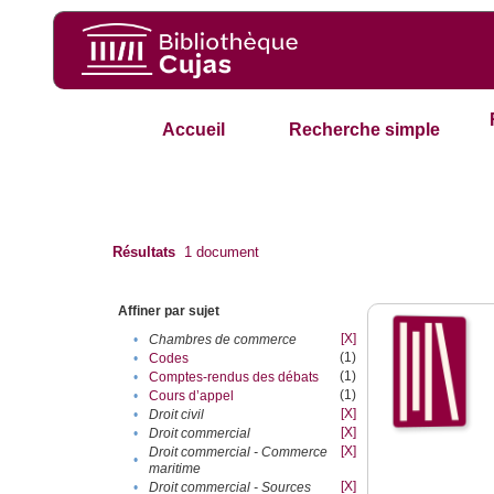
Accueil
Recherche simple
Résultats
1
document
Affiner par sujet
[X]
•
Chambres de commerce
(1)
•
Codes
(1)
•
Comptes-rendus des débats
(1)
•
Cours d’appel
[X]
•
Droit civil
[X]
•
Droit commercial
[X]
Droit commercial - Commerce
•
maritime
[X]
•
Droit commercial - Sources