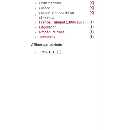
[X]
•
Droit maritime
[X]
•
France
[X]
France. Conseil d’Etat
•
(1799-....)
(1)
•
France. Tribunat (1800-1807)
(1)
•
Législation
(1)
•
Procédure civile
(1)
•
Tribunaux
Affiner par période
(1)
•
1789-1815