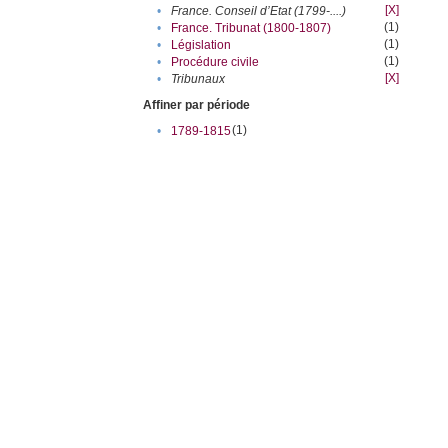
[X]
•
France. Conseil d’Etat (1799-....)
(1)
•
France. Tribunat (1800-1807)
(1)
•
Législation
(1)
•
Procédure civile
[X]
•
Tribunaux
Affiner par période
(1)
•
1789-1815