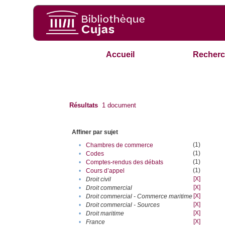
Accueil
Recherc
Résultats
1
document
Affiner par sujet
(1)
•
Chambres de commerce
(1)
•
Codes
(1)
•
Comptes-rendus des débats
(1)
•
Cours d’appel
[X]
•
Droit civil
[X]
•
Droit commercial
[X]
•
Droit commercial - Commerce maritime
[X]
•
Droit commercial - Sources
[X]
•
Droit maritime
[X]
•
France