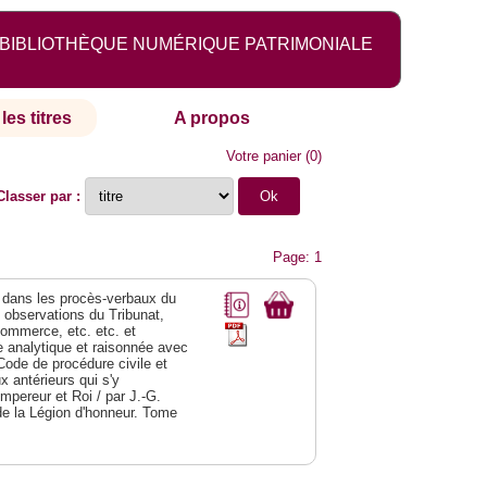
BIBLIOTHÈQUE NUMÉRIQUE PATRIMONIALE
les titres
A propos
Votre panier
(
0
)
Classer par :
Page: 1
dans les procès-verbaux du
s observations du Tribunat,
commerce, etc. etc. et
analytique et raisonnée avec
Code de procédure civile et
 antérieurs qui s'y
Empereur et Roi / par J.-G.
de la Légion d'honneur. Tome