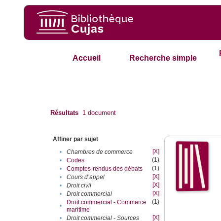
Accueil
Recherche simple
Résultats
1
document
Affiner par sujet
[X]
•
Chambres de commerce
(1)
•
Codes
(1)
•
Comptes-rendus des débats
[X]
•
Cours d’appel
[X]
•
Droit civil
[X]
•
Droit commercial
(1)
Droit commercial - Commerce
•
maritime
[X]
•
Droit commercial - Sources