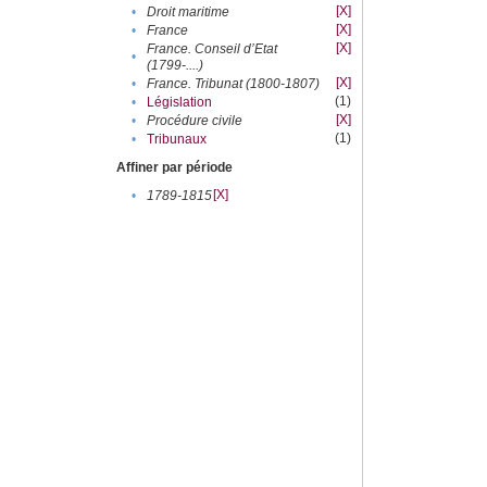
[X]
•
Droit maritime
[X]
•
France
[X]
France. Conseil d’Etat
•
(1799-....)
[X]
•
France. Tribunat (1800-1807)
(1)
•
Législation
[X]
•
Procédure civile
(1)
•
Tribunaux
Affiner par période
[X]
•
1789-1815