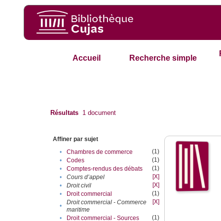
Accueil
Recherche simple
Résultats
1
document
Affiner par sujet
(1)
•
Chambres de commerce
(1)
•
Codes
(1)
•
Comptes-rendus des débats
[X]
•
Cours d’appel
[X]
•
Droit civil
(1)
•
Droit commercial
[X]
Droit commercial - Commerce
•
maritime
(1)
•
Droit commercial - Sources