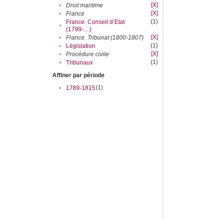
[X]
•
Droit maritime
[X]
•
France
(1)
France. Conseil d’Etat
•
(1799-....)
[X]
•
France. Tribunat (1800-1807)
(1)
•
Législation
[X]
•
Procédure civile
(1)
•
Tribunaux
Affiner par période
(1)
•
1789-1815