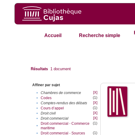
Accueil
Recherche simple
Résultats
1
document
Affiner par sujet
[X]
•
Chambres de commerce
(1)
•
Codes
[X]
•
Comptes-rendus des débats
(1)
•
Cours d’appel
[X]
•
Droit civil
[X]
•
Droit commercial
(1)
Droit commercial - Commerce
•
maritime
(1)
•
Droit commercial - Sources