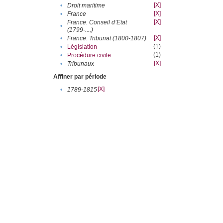
[X]
•
Droit maritime
[X]
•
France
[X]
France. Conseil d’Etat
•
(1799-....)
[X]
•
France. Tribunat (1800-1807)
(1)
•
Législation
(1)
•
Procédure civile
[X]
•
Tribunaux
Affiner par période
[X]
•
1789-1815