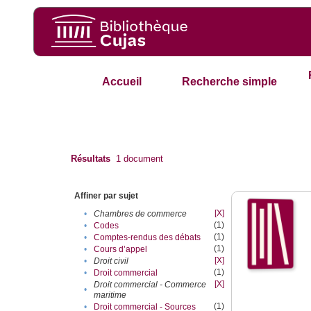
Accueil
Recherche simple
Résultats
1
document
Affiner par sujet
[X]
•
Chambres de commerce
(1)
•
Codes
(1)
•
Comptes-rendus des débats
(1)
•
Cours d’appel
[X]
•
Droit civil
(1)
•
Droit commercial
[X]
Droit commercial - Commerce
•
maritime
(1)
•
Droit commercial - Sources