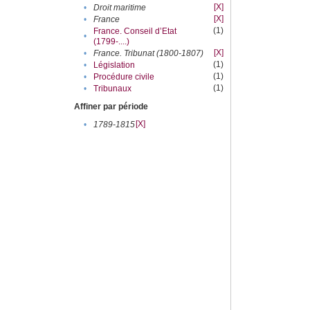
[X]
•
Droit maritime
[X]
•
France
(1)
France. Conseil d’Etat
•
(1799-....)
[X]
•
France. Tribunat (1800-1807)
(1)
•
Législation
(1)
•
Procédure civile
(1)
•
Tribunaux
Affiner par période
[X]
•
1789-1815