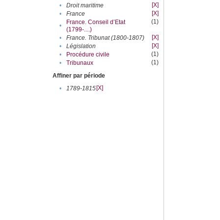
[X]
•
Droit maritime
[X]
•
France
(1)
France. Conseil d’Etat
•
(1799-....)
[X]
•
France. Tribunat (1800-1807)
[X]
•
Législation
(1)
•
Procédure civile
(1)
•
Tribunaux
Affiner par période
[X]
•
1789-1815