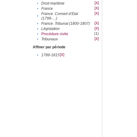
[X]
•
Droit maritime
[X]
•
France
[X]
France. Conseil d’Etat
•
(1799-....)
[X]
•
France. Tribunat (1800-1807)
[X]
•
Législation
(1)
•
Procédure civile
[X]
•
Tribunaux
Affiner par période
[X]
•
1789-1815