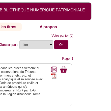
BIBLIOTHÈQUE NUMÉRIQUE PATRIMONIALE
les titres
A propos
Votre panier
(
0
)
Classer par :
Page: 1
dans les procès-verbaux du
s observations du Tribunat,
commerce, etc. etc. et
analytique et raisonnée avec
Code de procédure civile et
 antérieurs qui s'y
Empereur et Roi / par J.-G.
de la Légion d'honneur. Tome