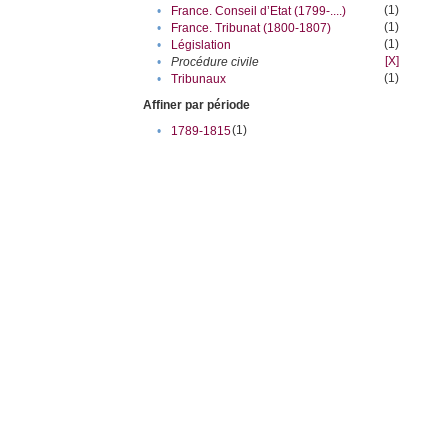
(1)
•
France. Conseil d’Etat (1799-....)
(1)
•
France. Tribunat (1800-1807)
(1)
•
Législation
[X]
•
Procédure civile
(1)
•
Tribunaux
Affiner par période
(1)
•
1789-1815