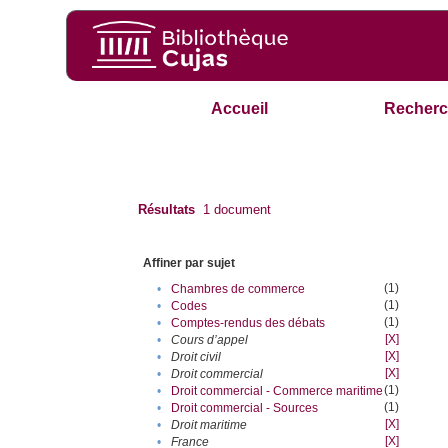
Accueil
Recherc
Résultats
1
document
Affiner par sujet
(1)
•
Chambres de commerce
(1)
•
Codes
(1)
•
Comptes-rendus des débats
[X]
•
Cours d’appel
[X]
•
Droit civil
[X]
•
Droit commercial
(1)
•
Droit commercial - Commerce maritime
(1)
•
Droit commercial - Sources
[X]
•
Droit maritime
[X]
•
France