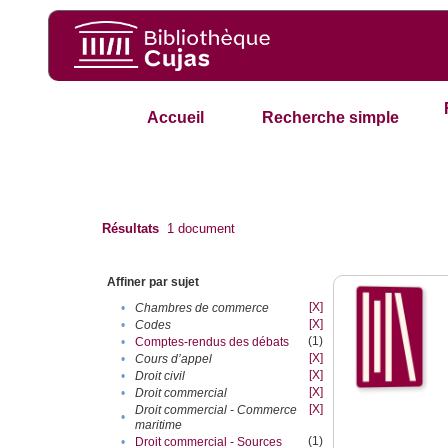
Accueil
Recherche simple
Résultats
1
document
Affiner par sujet
[X]
•
Chambres de commerce
[X]
•
Codes
(1)
•
Comptes-rendus des débats
[X]
•
Cours d’appel
[X]
•
Droit civil
[X]
•
Droit commercial
[X]
Droit commercial - Commerce
•
maritime
(1)
•
Droit commercial - Sources