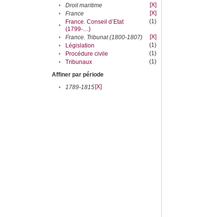
[X]
•
Droit maritime
[X]
•
France
(1)
France. Conseil d’Etat
•
(1799-....)
[X]
•
France. Tribunat (1800-1807)
(1)
•
Législation
(1)
•
Procédure civile
(1)
•
Tribunaux
Affiner par période
[X]
•
1789-1815