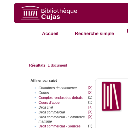
Accueil
Recherche simple
Résultats
1
document
Affiner par sujet
[X]
•
Chambres de commerce
[X]
•
Codes
(1)
•
Comptes-rendus des débats
(1)
•
Cours d’appel
[X]
•
Droit civil
[X]
•
Droit commercial
[X]
Droit commercial - Commerce
•
maritime
(1)
•
Droit commercial - Sources