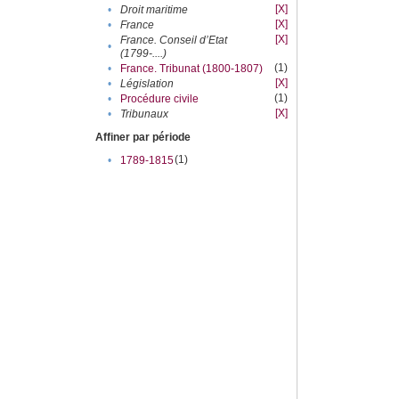
[X]
•
Droit maritime
[X]
•
France
[X]
France. Conseil d’Etat
•
(1799-....)
(1)
•
France. Tribunat (1800-1807)
[X]
•
Législation
(1)
•
Procédure civile
[X]
•
Tribunaux
Affiner par période
(1)
•
1789-1815