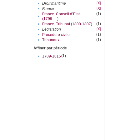
[X]
•
Droit maritime
[X]
•
France
(1)
France. Conseil d’Etat
•
(1799-....)
(1)
•
France. Tribunat (1800-1807)
[X]
•
Législation
(1)
•
Procédure civile
(1)
•
Tribunaux
Affiner par période
(1)
•
1789-1815