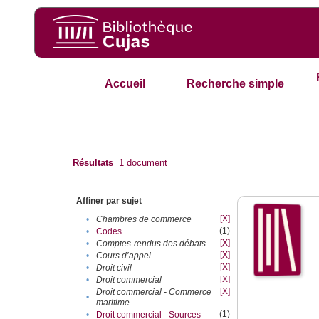
Accueil
Recherche simple
Résultats
1
document
Affiner par sujet
[X]
•
Chambres de commerce
(1)
•
Codes
[X]
•
Comptes-rendus des débats
[X]
•
Cours d’appel
[X]
•
Droit civil
[X]
•
Droit commercial
[X]
Droit commercial - Commerce
•
maritime
(1)
•
Droit commercial - Sources