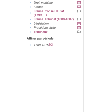
[X]
•
Droit maritime
[X]
•
France
(1)
France. Conseil d’Etat
•
(1799-....)
(1)
•
France. Tribunat (1800-1807)
[X]
•
Législation
[X]
•
Procédure civile
(1)
•
Tribunaux
Affiner par période
[X]
•
1789-1815