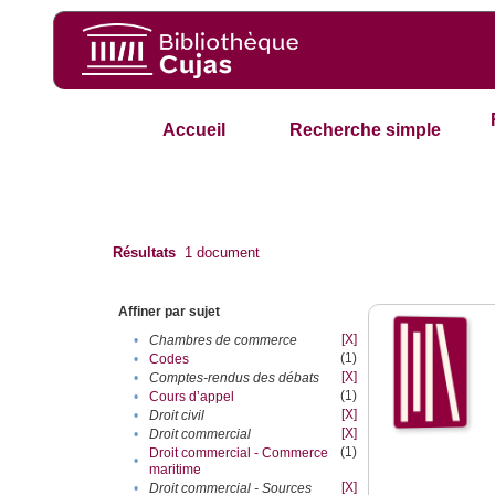
Accueil
Recherche simple
Résultats
1
document
Affiner par sujet
[X]
•
Chambres de commerce
(1)
•
Codes
[X]
•
Comptes-rendus des débats
(1)
•
Cours d’appel
[X]
•
Droit civil
[X]
•
Droit commercial
(1)
Droit commercial - Commerce
•
maritime
[X]
•
Droit commercial - Sources