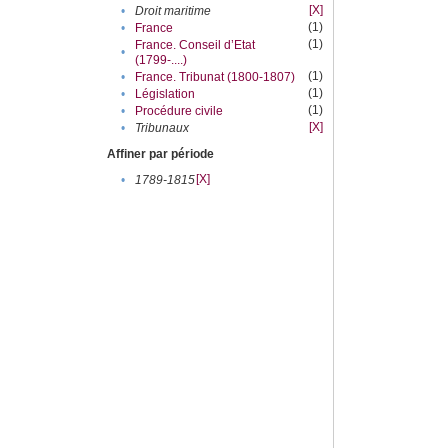
[X]
•
Droit maritime
(1)
•
France
(1)
France. Conseil d’Etat
•
(1799-....)
(1)
•
France. Tribunat (1800-1807)
(1)
•
Législation
(1)
•
Procédure civile
[X]
•
Tribunaux
Affiner par période
[X]
•
1789-1815