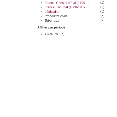
(1)
•
France. Conseil d’Etat (1799-....)
(1)
•
France. Tribunat (1800-1807)
(1)
•
Législation
[X]
•
Procédure civile
[X]
•
Tribunaux
Affiner par période
[X]
•
1789-1815