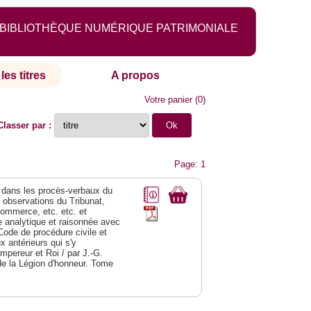
BIBLIOTHÈQUE NUMÉRIQUE PATRIMONIALE
les titres
A propos
Votre panier
(
0
)
Classer par :
Page: 1
dans les procès-verbaux du
s observations du Tribunat,
commerce, etc. etc. et
analytique et raisonnée avec
Code de procédure civile et
 antérieurs qui s'y
Empereur et Roi / par J.-G.
de la Légion d'honneur. Tome