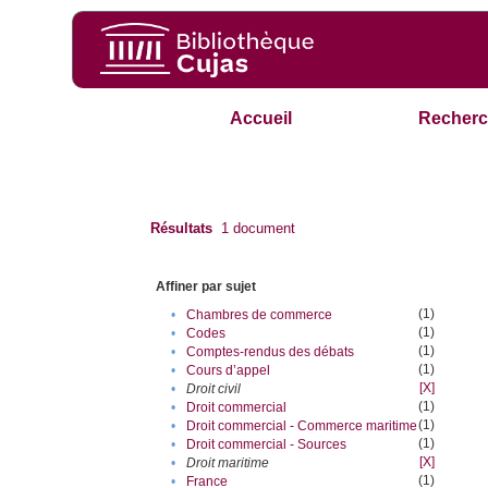
Accueil
Recherc
Résultats
1
document
Affiner par sujet
(1)
•
Chambres de commerce
(1)
•
Codes
(1)
•
Comptes-rendus des débats
(1)
•
Cours d’appel
[X]
•
Droit civil
(1)
•
Droit commercial
(1)
•
Droit commercial - Commerce maritime
(1)
•
Droit commercial - Sources
[X]
•
Droit maritime
(1)
•
France