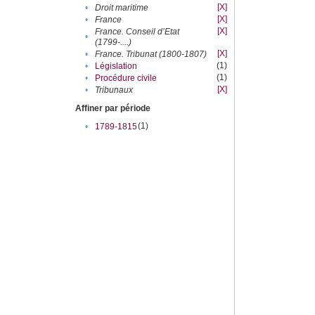
[X]
•
Droit maritime
[X]
•
France
[X]
France. Conseil d’Etat
•
(1799-....)
[X]
•
France. Tribunat (1800-1807)
(1)
•
Législation
(1)
•
Procédure civile
[X]
•
Tribunaux
Affiner par période
(1)
•
1789-1815