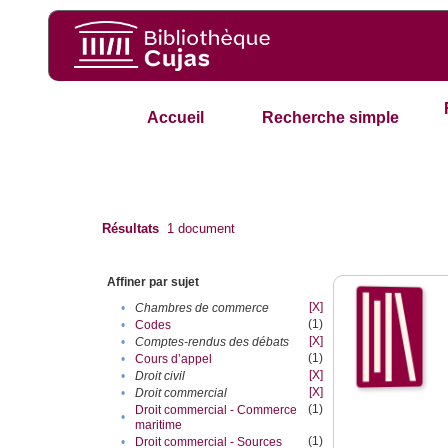
Accueil
Recherche simple
Résultats
1
document
Affiner par sujet
[X]
•
Chambres de commerce
(1)
•
Codes
[X]
•
Comptes-rendus des débats
(1)
•
Cours d’appel
[X]
•
Droit civil
[X]
•
Droit commercial
(1)
Droit commercial - Commerce
•
maritime
(1)
•
Droit commercial - Sources