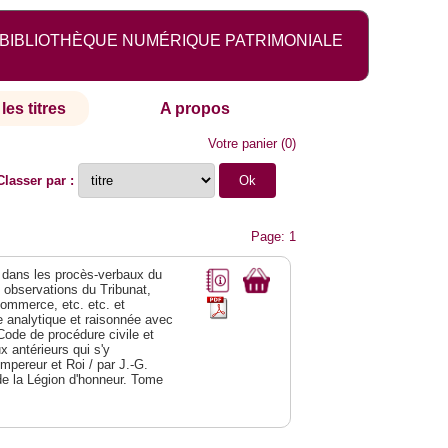
BIBLIOTHÈQUE NUMÉRIQUE PATRIMONIALE
les titres
A propos
Votre panier
(
0
)
Classer par :
Page: 1
dans les procès-verbaux du
s observations du Tribunat,
commerce, etc. etc. et
analytique et raisonnée avec
Code de procédure civile et
 antérieurs qui s'y
Empereur et Roi / par J.-G.
de la Légion d'honneur. Tome