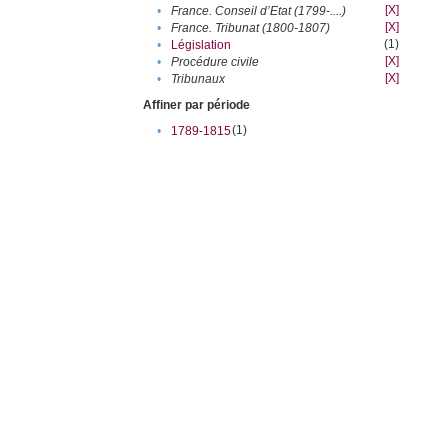
[X]
•
France. Conseil d’Etat (1799-....)
[X]
•
France. Tribunat (1800-1807)
(1)
•
Législation
[X]
•
Procédure civile
[X]
•
Tribunaux
Affiner par période
(1)
•
1789-1815