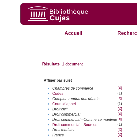
Accueil
Recherc
Résultats
1
document
Affiner par sujet
[X]
•
Chambres de commerce
(1)
•
Codes
[X]
•
Comptes-rendus des débats
(1)
•
Cours d’appel
[X]
•
Droit civil
[X]
•
Droit commercial
[X]
•
Droit commercial - Commerce maritime
(1)
•
Droit commercial - Sources
[X]
•
Droit maritime
[X]
•
France