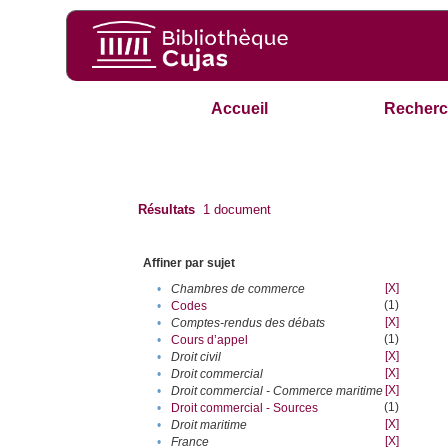
Accueil
Recherc
Résultats
1
document
Affiner par sujet
[X]
•
Chambres de commerce
(1)
•
Codes
[X]
•
Comptes-rendus des débats
(1)
•
Cours d’appel
[X]
•
Droit civil
[X]
•
Droit commercial
[X]
•
Droit commercial - Commerce maritime
(1)
•
Droit commercial - Sources
[X]
•
Droit maritime
[X]
•
France