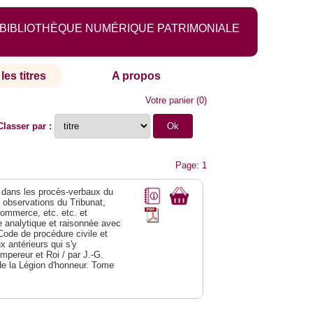
BIBLIOTHÈQUE NUMÉRIQUE PATRIMONIALE
les titres
A propos
Votre panier
(
0
)
Classer par :
Page: 1
dans les procès-verbaux du
s observations du Tribunat,
commerce, etc. etc. et
analytique et raisonnée avec
Code de procédure civile et
 antérieurs qui s'y
Empereur et Roi / par J.-G.
de la Légion d'honneur. Tome