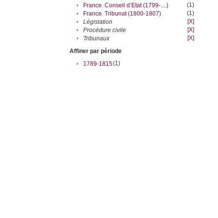
(1)
•
France. Conseil d’Etat (1799-....)
(1)
•
France. Tribunat (1800-1807)
[X]
•
Législation
[X]
•
Procédure civile
[X]
•
Tribunaux
Affiner par période
(1)
•
1789-1815