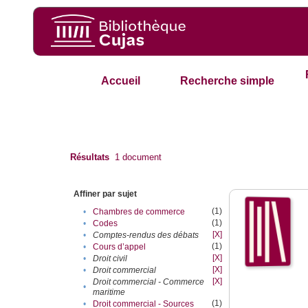
Accueil
Recherche simple
Résultats
1
document
Affiner par sujet
(1)
•
Chambres de commerce
(1)
•
Codes
[X]
•
Comptes-rendus des débats
(1)
•
Cours d’appel
[X]
•
Droit civil
[X]
•
Droit commercial
[X]
Droit commercial - Commerce
•
maritime
(1)
•
Droit commercial - Sources