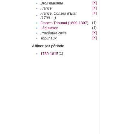
[X]
•
Droit maritime
[X]
•
France
[X]
France. Conseil d’Etat
•
(1799-....)
(1)
•
France. Tribunat (1800-1807)
(1)
•
Législation
[X]
•
Procédure civile
[X]
•
Tribunaux
Affiner par période
(1)
•
1789-1815