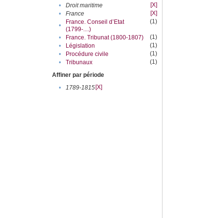
[X]
•
Droit maritime
[X]
•
France
(1)
France. Conseil d’Etat
•
(1799-....)
(1)
•
France. Tribunat (1800-1807)
(1)
•
Législation
(1)
•
Procédure civile
(1)
•
Tribunaux
Affiner par période
[X]
•
1789-1815