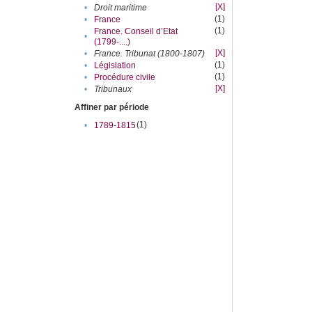
[X]
•
Droit maritime
(1)
•
France
(1)
France. Conseil d’Etat
•
(1799-....)
[X]
•
France. Tribunat (1800-1807)
(1)
•
Législation
(1)
•
Procédure civile
[X]
•
Tribunaux
Affiner par période
(1)
•
1789-1815