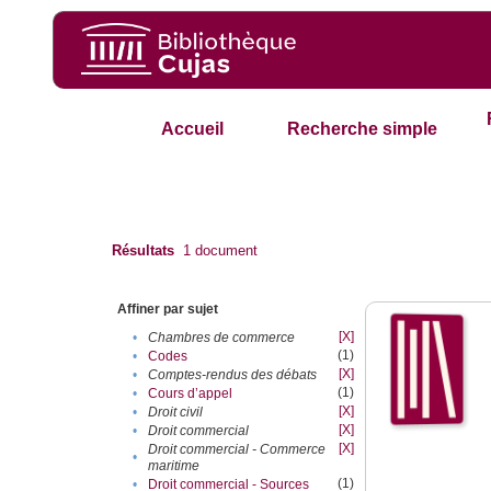
Accueil
Recherche simple
Résultats
1
document
Affiner par sujet
[X]
•
Chambres de commerce
(1)
•
Codes
[X]
•
Comptes-rendus des débats
(1)
•
Cours d’appel
[X]
•
Droit civil
[X]
•
Droit commercial
[X]
Droit commercial - Commerce
•
maritime
(1)
•
Droit commercial - Sources