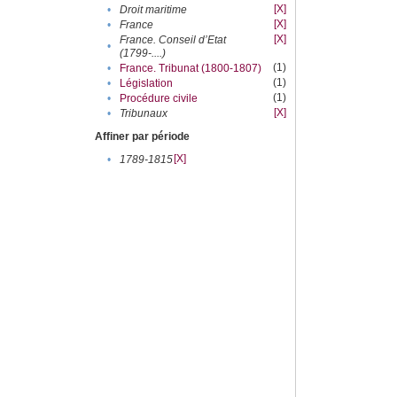
[X]
•
Droit maritime
[X]
•
France
[X]
France. Conseil d’Etat
•
(1799-....)
(1)
•
France. Tribunat (1800-1807)
(1)
•
Législation
(1)
•
Procédure civile
[X]
•
Tribunaux
Affiner par période
[X]
•
1789-1815