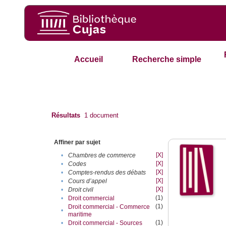
Accueil
Recherche simple
Résultats
1
document
Affiner par sujet
[X]
•
Chambres de commerce
[X]
•
Codes
[X]
•
Comptes-rendus des débats
[X]
•
Cours d’appel
[X]
•
Droit civil
(1)
•
Droit commercial
(1)
Droit commercial - Commerce
•
maritime
(1)
•
Droit commercial - Sources