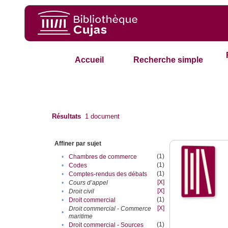
Accueil
Recherche simple
Résultats
1
document
Affiner par sujet
(1)
•
Chambres de commerce
(1)
•
Codes
(1)
•
Comptes-rendus des débats
[X]
•
Cours d’appel
[X]
•
Droit civil
(1)
•
Droit commercial
[X]
Droit commercial - Commerce
•
maritime
(1)
•
Droit commercial - Sources