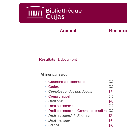
Accueil
Recherc
Résultats
1
document
Affiner par sujet
(1)
•
Chambres de commerce
(1)
•
Codes
[X]
•
Comptes-rendus des débats
(1)
•
Cours d’appel
[X]
•
Droit civil
(1)
•
Droit commercial
(1)
•
Droit commercial - Commerce maritime
[X]
•
Droit commercial - Sources
[X]
•
Droit maritime
[X]
•
France