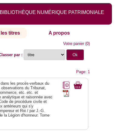
BIBLIOTHÈQUE NUMÉRIQUE PATRIMONIALE
les titres
A propos
Votre panier
(
0
)
Classer par :
Page: 1
dans les procès-verbaux du
s observations du Tribunat,
commerce, etc. etc. et
analytique et raisonnée avec
Code de procédure civile et
 antérieurs qui s'y
Empereur et Roi / par J.-G.
de la Légion d'honneur. Tome