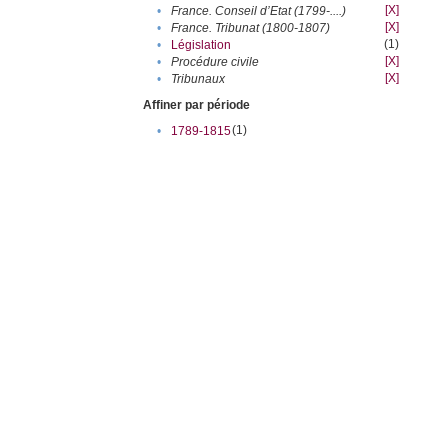
[X]
•
France. Conseil d’Etat (1799-....)
[X]
•
France. Tribunat (1800-1807)
(1)
•
Législation
[X]
•
Procédure civile
[X]
•
Tribunaux
Affiner par période
(1)
•
1789-1815