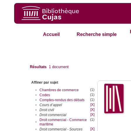
Accueil
Recherche simple
Résultats
1
document
Affiner par sujet
(1)
•
Chambres de commerce
(1)
•
Codes
(1)
•
Comptes-rendus des débats
[X]
•
Cours d’appel
[X]
•
Droit civil
[X]
•
Droit commercial
(1)
Droit commercial - Commerce
•
maritime
[X]
•
Droit commercial - Sources