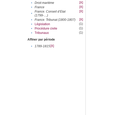
[X]
•
Droit maritime
[X]
•
France
[X]
France. Conseil d’Etat
•
(1799-....)
[X]
•
France. Tribunat (1800-1807)
(1)
•
Législation
(1)
•
Procédure civile
(1)
•
Tribunaux
Affiner par période
[X]
•
1789-1815