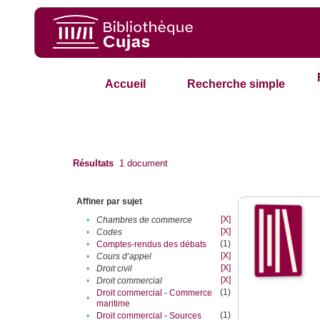
Accueil
Recherche simple
Résultats
1
document
Affiner par sujet
[X]
•
Chambres de commerce
[X]
•
Codes
(1)
•
Comptes-rendus des débats
[X]
•
Cours d’appel
[X]
•
Droit civil
[X]
•
Droit commercial
(1)
Droit commercial - Commerce
•
maritime
(1)
•
Droit commercial - Sources