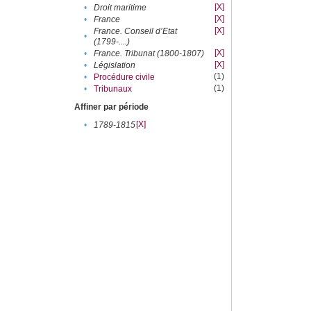
[X]
•
Droit maritime
[X]
•
France
[X]
France. Conseil d’Etat
•
(1799-....)
[X]
•
France. Tribunat (1800-1807)
[X]
•
Législation
(1)
•
Procédure civile
(1)
•
Tribunaux
Affiner par période
[X]
•
1789-1815