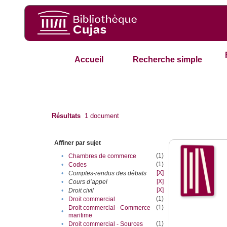
Accueil
Recherche simple
Résultats
1
document
Affiner par sujet
(1)
•
Chambres de commerce
(1)
•
Codes
[X]
•
Comptes-rendus des débats
[X]
•
Cours d’appel
[X]
•
Droit civil
(1)
•
Droit commercial
(1)
Droit commercial - Commerce
•
maritime
(1)
•
Droit commercial - Sources