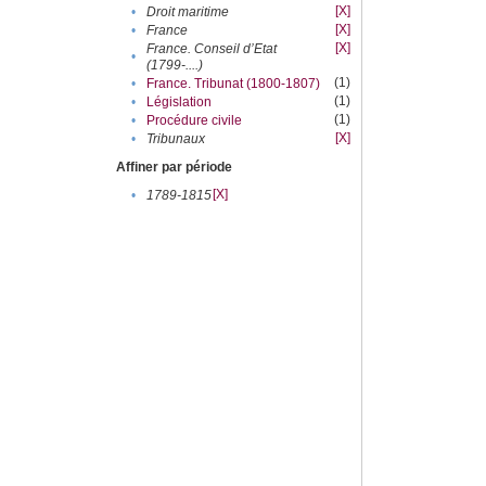
[X]
•
Droit maritime
[X]
•
France
[X]
France. Conseil d’Etat
•
(1799-....)
(1)
•
France. Tribunat (1800-1807)
(1)
•
Législation
(1)
•
Procédure civile
[X]
•
Tribunaux
Affiner par période
[X]
•
1789-1815