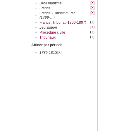
[X]
•
Droit maritime
[X]
•
France
[X]
France. Conseil d’Etat
•
(1799-....)
(1)
•
France. Tribunat (1800-1807)
[X]
•
Législation
(1)
•
Procédure civile
(1)
•
Tribunaux
Affiner par période
[X]
•
1789-1815