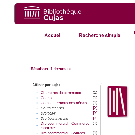
Accueil
Recherche simple
Résultats
1
document
Affiner par sujet
(1)
•
Chambres de commerce
(1)
•
Codes
(1)
•
Comptes-rendus des débats
[X]
•
Cours d’appel
[X]
•
Droit civil
[X]
•
Droit commercial
(1)
Droit commercial - Commerce
•
maritime
(1)
•
Droit commercial - Sources