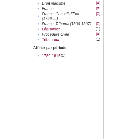
[X]
•
Droit maritime
[X]
•
France
[X]
France. Conseil d’Etat
•
(1799-....)
[X]
•
France. Tribunat (1800-1807)
(1)
•
Législation
[X]
•
Procédure civile
(1)
•
Tribunaux
Affiner par période
(1)
•
1789-1815