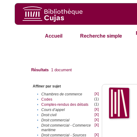
Accueil
Recherche simple
Résultats
1
document
Affiner par sujet
[X]
•
Chambres de commerce
(1)
•
Codes
(1)
•
Comptes-rendus des débats
[X]
•
Cours d’appel
[X]
•
Droit civil
[X]
•
Droit commercial
[X]
Droit commercial - Commerce
•
maritime
[X]
•
Droit commercial - Sources