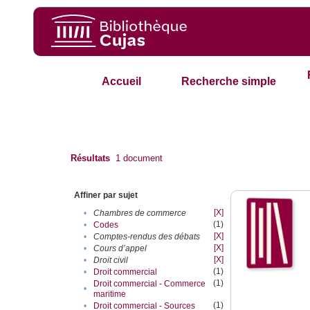
Accueil
Recherche simple
Résultats
1
document
Affiner par sujet
[X]
•
Chambres de commerce
(1)
•
Codes
[X]
•
Comptes-rendus des débats
[X]
•
Cours d’appel
[X]
•
Droit civil
(1)
•
Droit commercial
(1)
Droit commercial - Commerce
•
maritime
(1)
•
Droit commercial - Sources