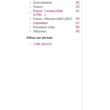
[X]
•
Droit maritime
[X]
•
France
(1)
France. Conseil d’Etat
•
(1799-....)
[X]
•
France. Tribunat (1800-1807)
(1)
•
Législation
[X]
•
Procédure civile
[X]
•
Tribunaux
Affiner par période
(1)
•
1789-1815