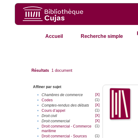
Accueil
Recherche simple
Résultats
1
document
Affiner par sujet
[X]
•
Chambres de commerce
(1)
•
Codes
[X]
•
Comptes-rendus des débats
(1)
•
Cours d’appel
[X]
•
Droit civil
[X]
•
Droit commercial
(1)
Droit commercial - Commerce
•
maritime
(1)
•
Droit commercial - Sources