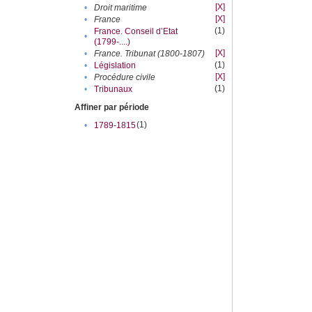
[X]
•
Droit maritime
[X]
•
France
(1)
France. Conseil d’Etat
•
(1799-....)
[X]
•
France. Tribunat (1800-1807)
(1)
•
Législation
[X]
•
Procédure civile
(1)
•
Tribunaux
Affiner par période
(1)
•
1789-1815